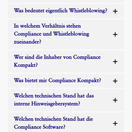
Whistleblowing
Was bedeutet eigentlich Whistleblowing?
Ihre All-in-One-Lösung
In welchem Verhältnis stehen
Warum Whistleblowing?
Compliance und Whistleblowing
Unsere Beratung zu Hinweisgebersystemen
zueinander?
Ihr digitaler Meldekanal
Wer sind die Inhaber von Compliance
Über Meldestellen
Kompakt?
Infos für Hinweisgeber
Was bietet mir Compliance Kompakt?
Hinweisgeberschutzgesetz
Beratung
Welchen technischen Stand hat das
interne Hinweisgebersystem?
Kontakt
Impressum
Welchen technischen Stand hat die
Compliance Software?
Datenschutz