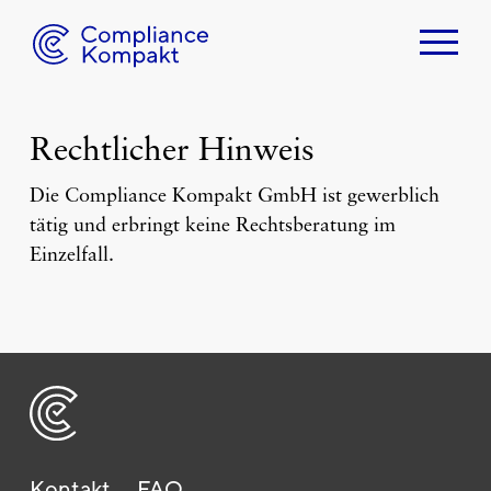
Home
Über uns
Cordula Meckenstock
Rechtlicher Hinweis
Ludwig Feldrappe
Die Compliance Kompakt GmbH ist gewerblich
Ferdinand Dannacker
tätig und erbringt keine Rechtsberatung im
Compliance
Einzelfall.
Warum Compliance?
Compliance Beratung
Compliance Software
Geschäftsgeheimnis
Whistleblowing
Kontakt
FAQ