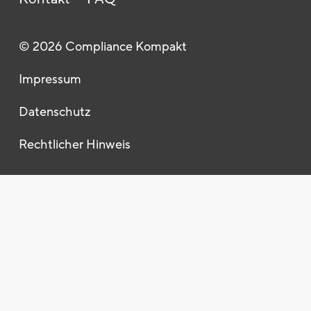
Ihre All-in-One-Lösung
Warum Whistleblowing?
© 2026 Compliance Kompakt
Unsere Beratung zu Hinweisgebersystemen
Impressum
Ihr digitaler Meldekanal
Datenschutz
Über Meldestellen
Rechtlicher Hinweis
Infos für Hinweisgeber
Hinweisgeberschutzgesetz
Beratung
Kontakt
Impressum
Datenschutz
Rechtlicher Hinweis