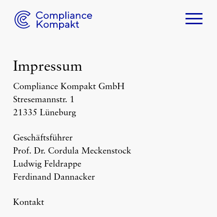
Home
Über uns
Cordula Meckenstock
Impressum
Ludwig Feldrappe
Compliance Kompakt GmbH
Ferdinand Dannacker
Stresemannstr. 1
21335 Lüneburg
Compliance
Warum Compliance?
Geschäftsführer
Prof. Dr. Cordula Meckenstock
Compliance Beratung
Ludwig Feldrappe
Compliance Software
Ferdinand Dannacker
Geschäftsgeheimnis
Kontakt
Whistleblowing