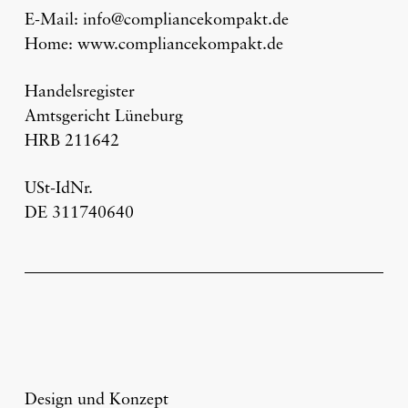
E-Mail: info@compliancekompakt.de
Ihre All-in-One-Lösung
Home: www.compliancekompakt.de
Warum Whistleblowing?
Handelsregister
Unsere Beratung zu Hinweisgebersystemen
Amtsgericht Lüneburg
Ihr digitaler Meldekanal
HRB 211642
Über Meldestellen
USt-IdNr.
Infos für Hinweisgeber
DE 311740640
Hinweisgeberschutzgesetz
Beratung
Kontakt
Impressum
Datenschutz
Design und Konzept
Rechtlicher Hinweis